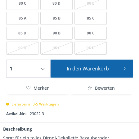
80 C
80 D
80 E
85 A
85 B
85 C
85 D
90 B
90 C
90 D
95 C
95 D
In den
Warenkorb
Merken
Bewerten
Lieferbar in 3-5 Werktagen
Artikel-Nr.:
23022-3
Beschreibung
Sorgt für ein tolles Dirndl-Dekolleté: Bezaubernder