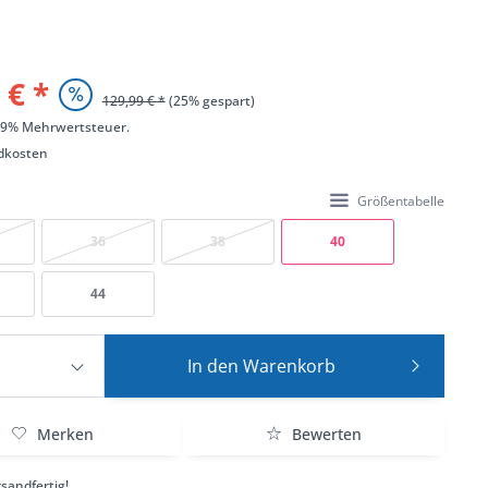
 € *
129,99 € *
(25% gespart)
 19% Mehrwertsteuer.
dkosten
Größentabelle
36
38
40
44
In den
Warenkorb
Merken
Bewerten
sandfertig!