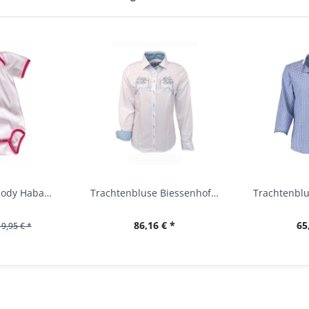
Baby Trachtenbody Habach weiß/pink Isar Trachten
Trachtenbluse Biessenhofen weiß Langarm OS...
86,16 € *
65
19,95 € *