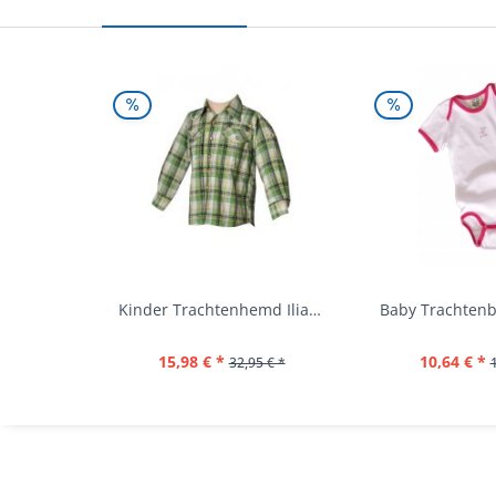
Kinder Trachtenhemd Ilias giftgrün langarm...
15,98 € *
10,64 € *
32,95 € *