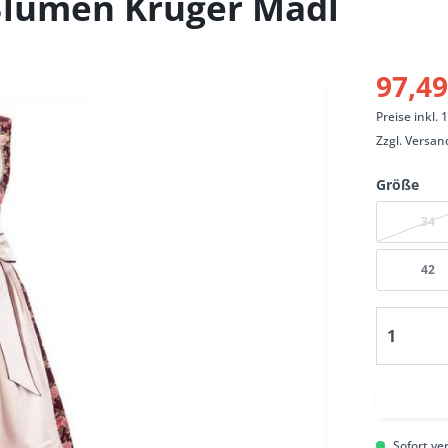
Blumen Krüger Madl
97,49
Preise inkl.
Zzgl.
Versan
Größe
34
42
Sofort ver