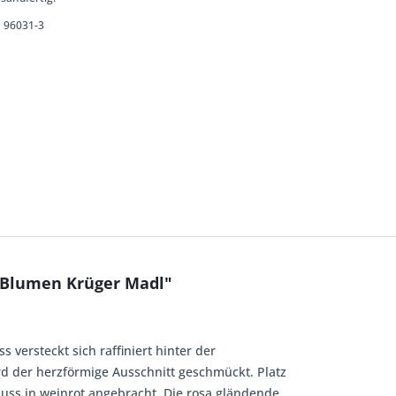
96031-3
a Blumen Krüger Madl"
versteckt sich raffiniert hinter der
 der herzförmige Ausschnitt geschmückt. Platz
uss in weinrot angebracht. Die rosa gländende