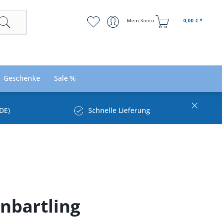
Mein Konto
0,00 € *
Geschenke
Sale %
DE)
Schnelle Lieferung
enbartling