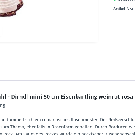
Artikel-Nr.:
hl - Dirndl mini 50 cm Eisenbartling weinrot ros
ung
d tummelt sich ein romantisches Rosenmuster. Der Reißverschluss 
zum Thema, ebenfalls in Rosenform gehalten. Durch Bordüren wird
n im Rock. Am Saum des Rockes wurde ein neckischer Rüschenabschl