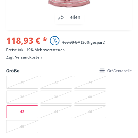
Teilen
118,93 € *
169,90 € *
(30% gespart)
Preise inkl. 19% Mehrwertsteuer.
Zzgl.
Versandkosten
Größe
Größentabelle
30
32
34
36
38
40
42
44
46
48