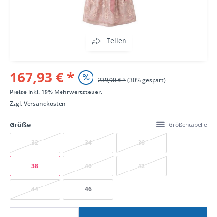
Teilen
167,93 € *
239,90 € *
(30% gespart)
Preise inkl. 19% Mehrwertsteuer.
Zzgl.
Versandkosten
Größe
Größentabelle
32
34
36
38
40
42
44
46