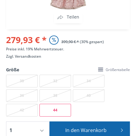
Teilen
279,93 € *
399,90 € *
(30% gespart)
Preise inkl. 19% Mehrwertsteuer.
Zzgl.
Versandkosten
Größe
Größentabelle
30
32
34
36
38
40
42
44
In den
Warenkorb