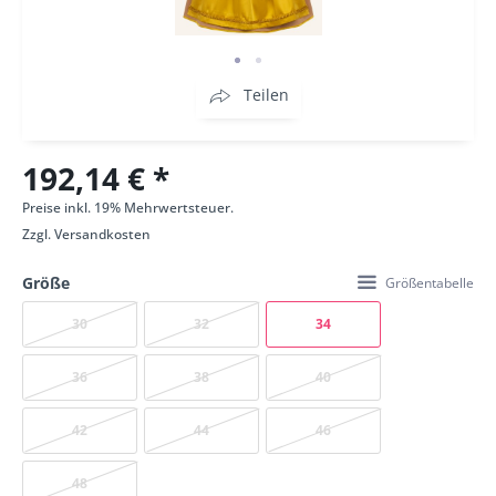
Teilen
192,14 € *
Preise inkl. 19% Mehrwertsteuer.
Zzgl.
Versandkosten
Größe
Größentabelle
30
32
34
36
38
40
42
44
46
48