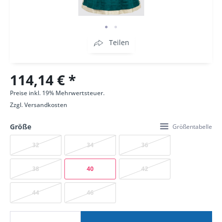
Teilen
114,14 € *
Preise inkl. 19% Mehrwertsteuer.
Zzgl.
Versandkosten
Größe
Größentabelle
32
34
36
38
40
42
44
46