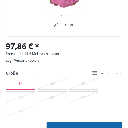
Teilen
97,86 € *
Preise inkl. 19% Mehrwertsteuer.
Zzgl.
Versandkosten
Größe
Größentabelle
34
36
38
40
42
44
46