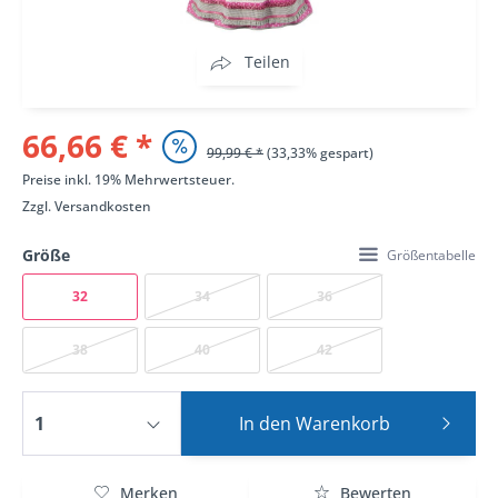
Teilen
66,66 € *
99,99 € *
(33,33% gespart)
Preise inkl. 19% Mehrwertsteuer.
Zzgl.
Versandkosten
Größe
Größentabelle
32
34
36
38
40
42
In den
Warenkorb
Merken
Bewerten