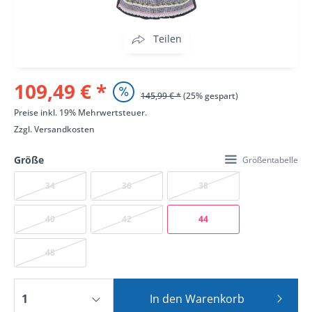
Teilen
109,49 € *
145,99 € *
(25% gespart)
Preise inkl. 19% Mehrwertsteuer.
Zzgl.
Versandkosten
Größe
Größentabelle
34
36
38
40
42
44
48
In den
Warenkorb