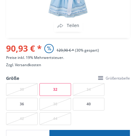
Teilen
90,93 € *
129,90 € *
(30% gespart)
Preise inkl. 19% Mehrwertsteuer.
Zzgl.
Versandkosten
Größe
Größentabelle
30
32
34
36
38
40
42
44