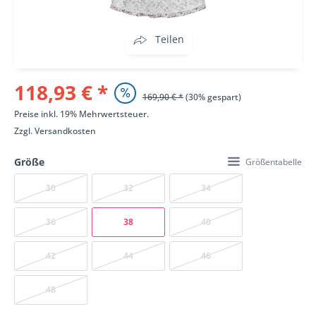
Teilen
118,93 € *
169,90 € *
(30% gespart)
Preise inkl. 19% Mehrwertsteuer.
Zzgl.
Versandkosten
Größe
Größentabelle
30
32
34
36
38
40
42
44
46
48