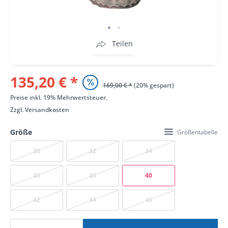
Teilen
135,20 € *
169,00 € *
(20% gespart)
Preise inkl. 19% Mehrwertsteuer.
Zzgl.
Versandkosten
Größe
Größentabelle
30
32
34
36
38
40
42
44
46