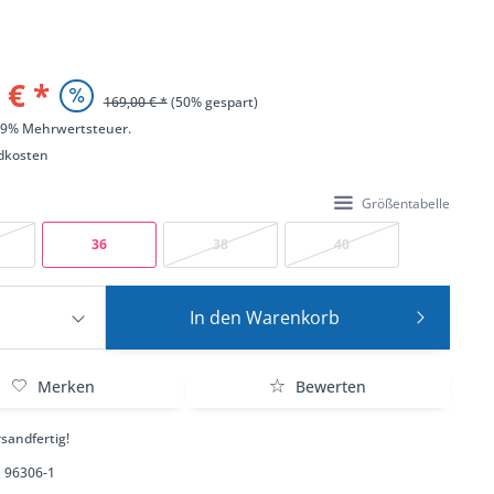
 € *
169,00 € *
(50% gespart)
 19% Mehrwertsteuer.
dkosten
Größentabelle
36
38
40
In den
Warenkorb
Merken
Bewerten
sandfertig!
96306-1