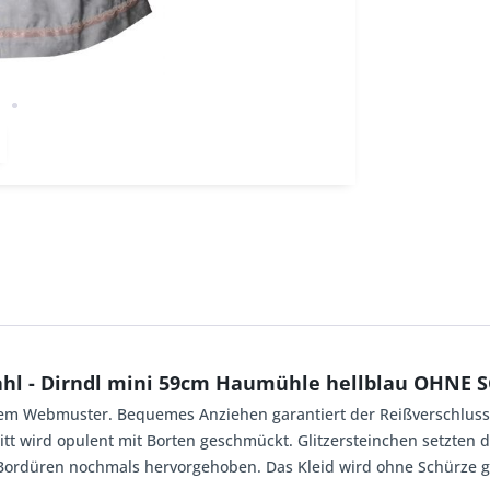
ahl - Dirndl mini 59cm Haumühle hellblau OHNE 
em Webmuster. Bequemes Anziehen garantiert der Reißverschluss v
 wird opulent mit Borten geschmückt. Glitzersteinchen setzten di
Bordüren nochmals hervorgehoben. Das Kleid wird ohne Schürze ge