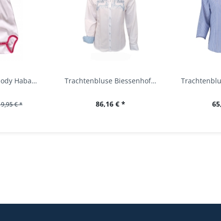
Baby Trachtenbody Habach weiß/pink Isar Trachten
Trachtenbluse Biessenhofen weiß Langarm OS...
86,16 € *
65
19,95 € *