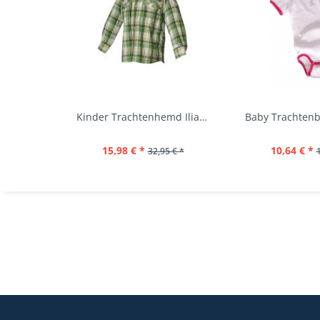
Kinder Trachtenhemd Ilias giftgrün langarm...
15,98 € *
10,64 € *
32,95 € *