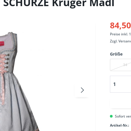
E SCHÜRZE Krüger Madl
84,50
Preise inkl.
Zzgl.
Versan
Größe
34
Sofort ver
Artikel-Nr.: