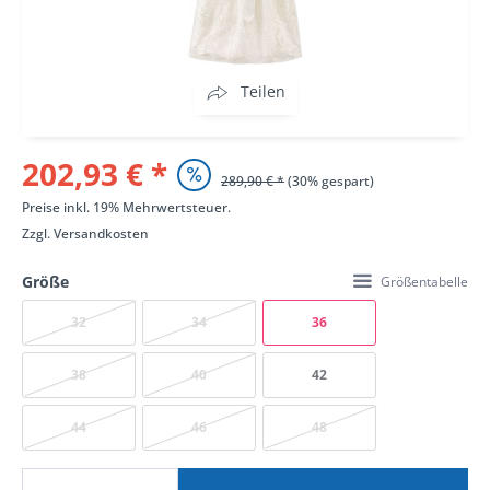
Teilen
202,93 € *
289,90 € *
(30% gespart)
Preise inkl. 19% Mehrwertsteuer.
Zzgl.
Versandkosten
Größe
Größentabelle
32
34
36
38
40
42
44
46
48