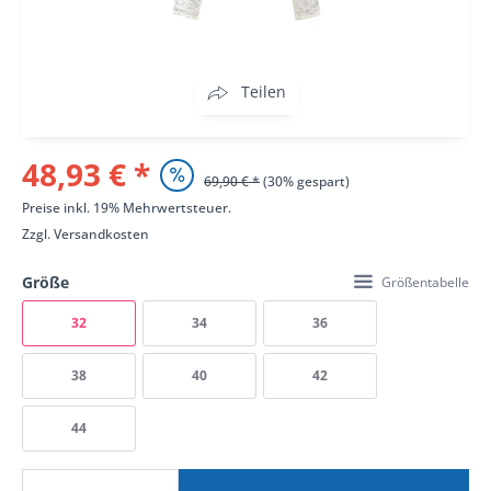
Teilen
48,93 € *
69,90 € *
(30% gespart)
Preise inkl. 19% Mehrwertsteuer.
Zzgl.
Versandkosten
Größe
Größentabelle
32
34
36
38
40
42
44