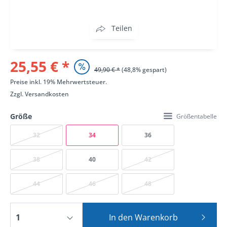
Teilen
25,55 € *
49,90 € *
(48,8% gespart)
Preise inkl. 19% Mehrwertsteuer.
Zzgl.
Versandkosten
Größe
Größentabelle
32
34
36
38
40
42
44
46
48
In den
Warenkorb