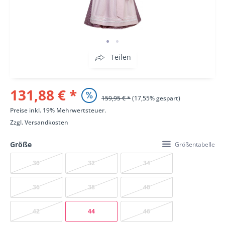
Teilen
131,88 € *
159,95 € *
(17,55% gespart)
Preise inkl. 19% Mehrwertsteuer.
Zzgl.
Versandkosten
Größe
Größentabelle
30
32
34
36
38
40
42
44
46