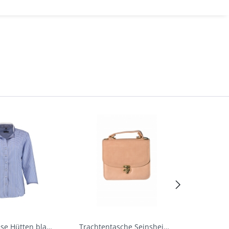
Trachtenbluse Hütten blau 7/8 Arm OS Trachten
Trachtentasche Seinsheim lachs rosa Werner...