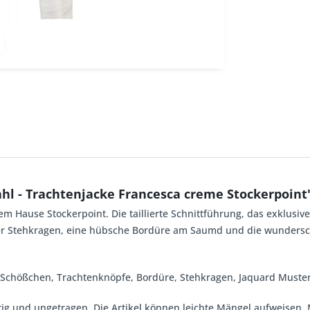
hl - Trachtenjacke Francesca creme Stockerpoint
em Hause Stockerpoint. Die taillierte Schnittführung, das exklus
r Stehkragen, eine hübsche Bordüre am Saumd und die wunderschö
 Schößchen, Trachtenknöpfe, Bordüre, Stehkragen, Jaquard Muster, 
tig und ungetragen. Die Artikel können leichte Mängel aufweisen. 