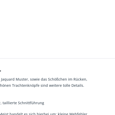
"
ive Jaquard Muster, sowie das Schößchen im Rücken,
nen Trachtenknöpfe sind weitere tolle Details.
taillierte Schnittführung
Meist handelt es sich hierbei um: kleine Webfehler,