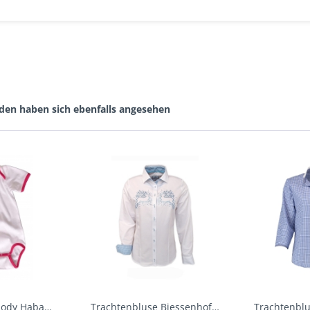
den haben sich ebenfalls angesehen
Baby Trachtenbody Habach weiß/pink Isar Trachten
Trachtenbluse Biessenhofen weiß Langarm OS...