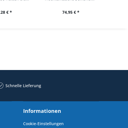
,28 € *
74,95 € *
34,
Schnelle Lieferung
Informationen
Cookie-Einstellungen