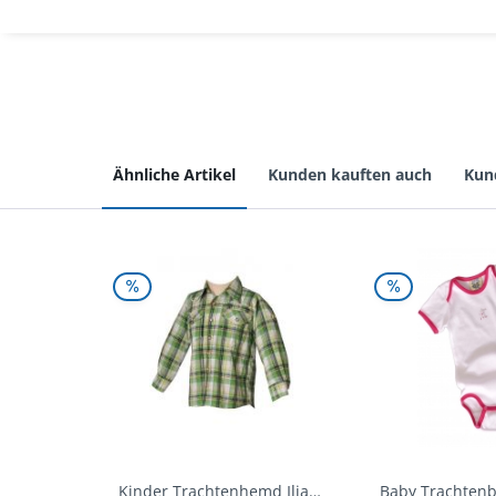
Ähnliche Artikel
Kunden kauften auch
Kun
Kinder Trachtenhemd Ilias giftgrün langarm...