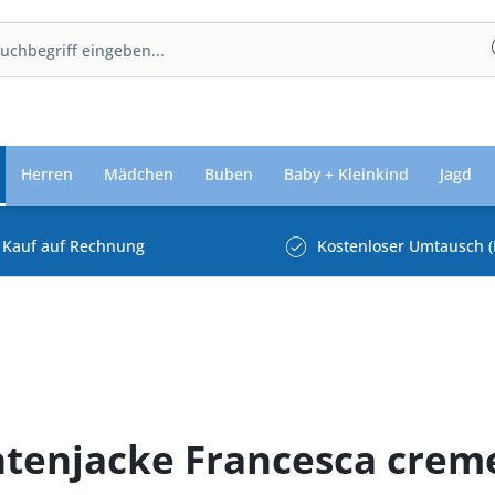
Herren
Mädchen
Buben
Baby + Kleinkind
Jagd
Kauf auf Rechnung
Kostenloser Umtausch (
chtenjacke Francesca crem