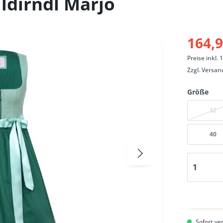
dirndl Marjo
164,9
Preise inkl.
Zzgl.
Versan
Größe
32
40
Sofort ver