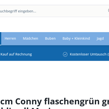
Herren
Mädchen
Buben
Baby + Kleinkind
Jagd
Kauf auf Rechnung
Kostenloser Umtausch (
5 cm Conny flaschengrün g