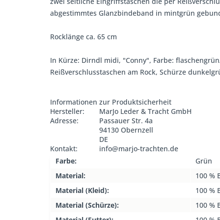
zwei seitliche Eingriffstaschen die per Reißversc
abgestimmtes Glanzbindeband in mintgrün gebunden
Rocklänge ca. 65 cm
In Kürze: Dirndl midi, "Conny", Farbe: flaschengrü
Reißverschlusstaschen am Rock, Schürze dunkelgr
Informationen zur Produktsicherheit
Hersteller:
MarJo Leder & Tracht GmbH
Adresse:
Passauer Str. 4a
94130 Obernzell
DE
Kontakt:
info@marjo-trachten.de
Farbe:
Grün
Material:
100 % 
Material (Kleid):
100 % 
Material (Schürze):
100 % 
Material (Futter):
100 % 