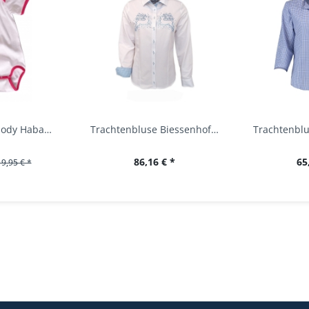
Baby Trachtenbody Habach weiß/pink Isar Trachten
Trachtenbluse Biessenhofen weiß Langarm OS...
86,16 € *
65
19,95 € *