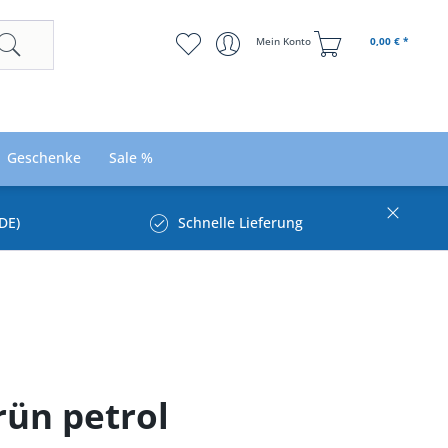
Mein Konto
0,00 € *
Geschenke
Sale %
DE)
Schnelle Lieferung
rün petrol