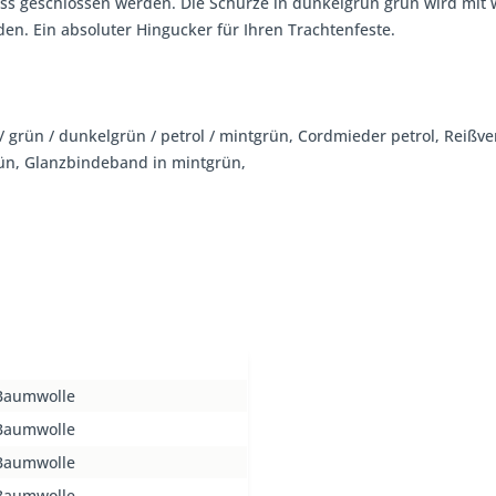
hluss geschlossen werden. Die Schürze in dunkelgrün grün wird mit
. Ein absoluter Hingucker für Ihren Trachtenfeste.
n/ grün / dunkelgrün / petrol / mintgrün, Cordmieder petrol, Reißv
ün, Glanzbindeband in mintgrün,
Baumwolle
Baumwolle
Baumwolle
Baumwolle