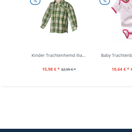
Kinder Trachtenhemd Ilias giftgrün langarm...
15,98 € *
10,64 € *
32,95 € *