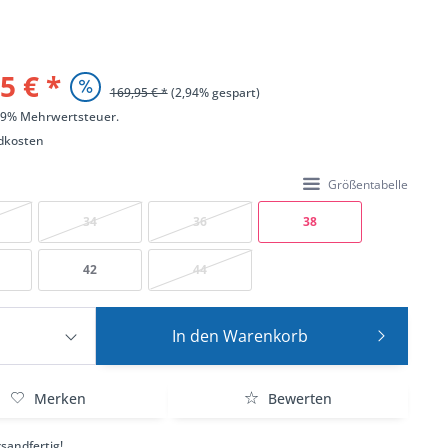
5 € *
169,95 € *
(2,94% gespart)
 19% Mehrwertsteuer.
dkosten
Größentabelle
34
36
38
42
44
In den
Warenkorb
Merken
Bewerten
sandfertig!