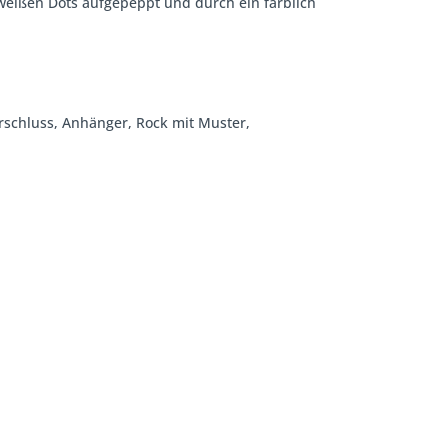
 weißen Dots aufgepeppt und durch ein farblich
erschluss, Anhänger, Rock mit Muster,