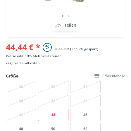
Teilen
44,44 € *
59,99 € *
(25,92% gespart)
Preise inkl. 19% Mehrwertsteuer.
Zzgl.
Versandkosten
Größe
Größentabelle
30
32
34
36
38
40
42
44
46
48
50
52