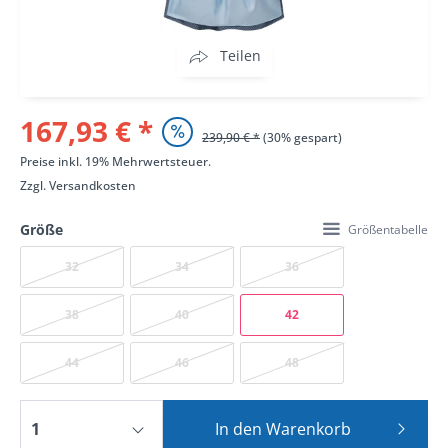
Teilen
167,93 € *
239,90 € *
(30% gespart)
Preise inkl. 19% Mehrwertsteuer.
Zzgl.
Versandkosten
Größe
Größentabelle
32
34
36
38
40
42
44
46
48
In den
Warenkorb