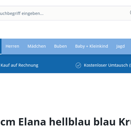
Herren
Mädchen
Buben
Baby + Kleinkind
Jagd
Kauf auf Rechnung
Kostenloser Umtausch (
 cm Elana hellblau blau K