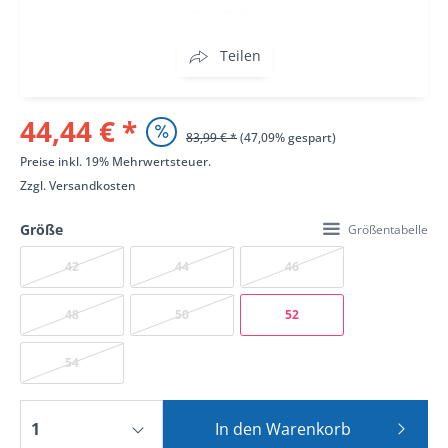
Teilen
44,44 € *
83,99 € *
(47,09% gespart)
Preise inkl. 19% Mehrwertsteuer.
Zzgl.
Versandkosten
Größe
Größentabelle
42
44
46
48
50
52
54
In den
Warenkorb