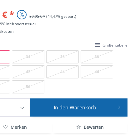
 € *
89,95 € *
(44,47% gespart)
 19% Mehrwertsteuer.
dkosten
Größentabelle
34
36
38
42
44
46
50
In den
Warenkorb
Merken
Bewerten