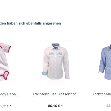
den haben sich ebenfalls angesehen
Baby Trachtenbody Habach weiß/pink Isar Trachten
Trachtenbluse Biessenhofen weiß Langarm OS...
86,16 € *
65
19,95 € *