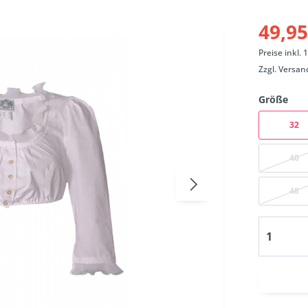
49,95
Preise inkl.
Zzgl.
Versan
Größe
32
40
48