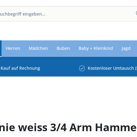
Herren
Mädchen
Buben
Baby + Kleinkind
Jagd
Kauf auf Rechnung
Kostenloser Umtausch (
rnie weiss 3/4 Arm Hamm