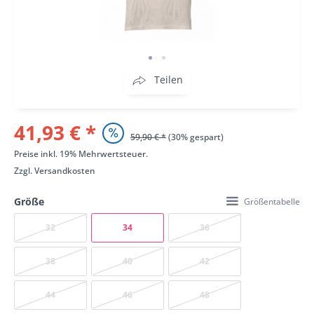
Teilen
41,93 € *
59,90 € *
(30% gespart)
Preise inkl. 19% Mehrwertsteuer.
Zzgl.
Versandkosten
Größe
Größentabelle
32
34
36
38
40
42
44
46
48