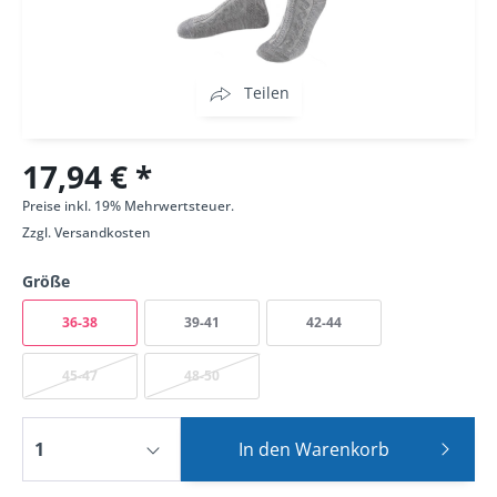
Teilen
17,94 € *
Preise inkl. 19% Mehrwertsteuer.
Zzgl.
Versandkosten
Größe
36-38
39-41
42-44
45-47
48-50
In den
Warenkorb