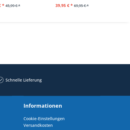
€ *
39,95 € *
44,
45,99 € *
69,95 € *
Schnelle Lieferung
Informationen
Cookie-Einstellungen
Versandkosten