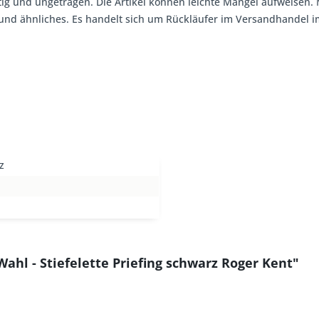
tig und ungetragen. Die Artikel können leichte Mängel aufweisen. 
, und ähnliches. Es handelt sich um Rückläufer im Versandhandel
z
Wahl - Stiefelette Priefing schwarz Roger Kent"