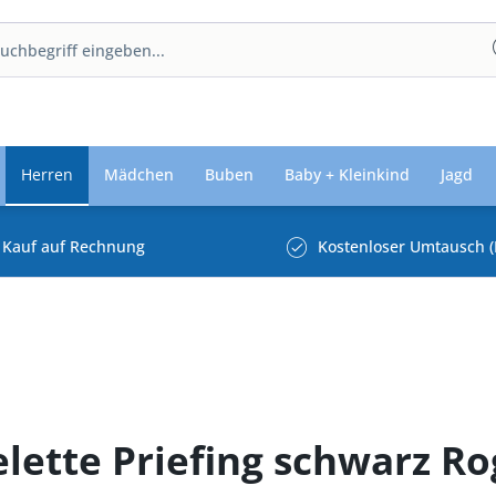
Herren
Mädchen
Buben
Baby + Kleinkind
Jagd
Kauf auf Rechnung
Kostenloser Umtausch (
felette Priefing schwarz R