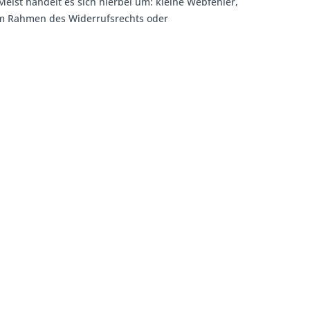
Meist handelt es sich hierbei um: kleine Webfehler,
 im Rahmen des Widerrufsrechts oder