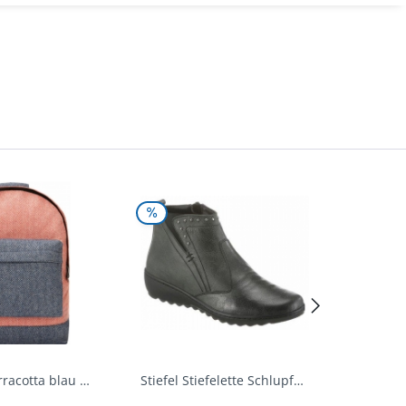
Rucksack terracotta blau navy Mi-Pac...
Stiefel Stiefelette Schlupfschuhe...