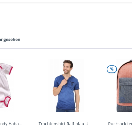
 angesehen
Baby Trachtenbody Habach weiß/pink Isar Trachten
Trachtenshirt Ralf blau Used Look Krüger