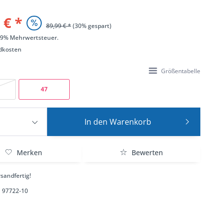
 € *
89,99 € *
(30% gespart)
 19% Mehrwertsteuer.
dkosten
Größentabelle
47
In den
Warenkorb
Merken
Bewerten
sandfertig!
97722-10