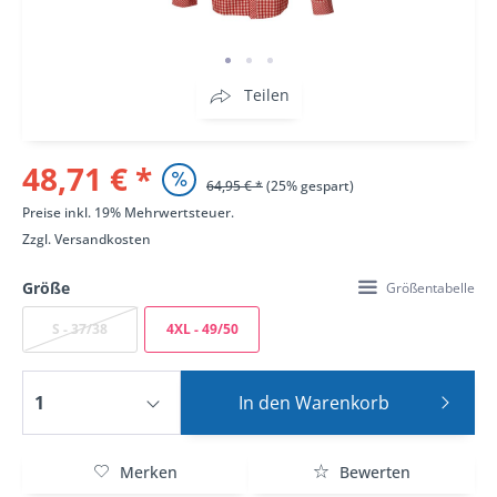
Teilen
48,71 € *
64,95 € *
(25% gespart)
Preise inkl. 19% Mehrwertsteuer.
Zzgl.
Versandkosten
Größe
Größentabelle
S - 37/38
4XL - 49/50
In den
Warenkorb
Merken
Bewerten