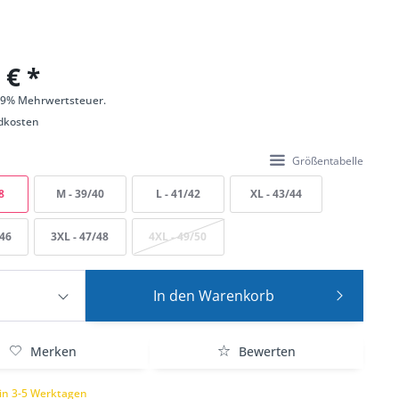
 € *
 19% Mehrwertsteuer.
dkosten
Größentabelle
8
M - 39/40
L - 41/42
XL - 43/44
/46
3XL - 47/48
4XL - 49/50
In den
Warenkorb
Merken
Bewerten
 in 3-5 Werktagen