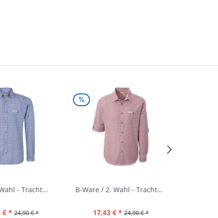
B-Ware / 2. Wahl - Trachtenhemd Campos3 blau...
B-Ware / 2. Wahl - Trachtenhemd Campos3...
 € *
17,43 € *
24,90 € *
24,90 € *