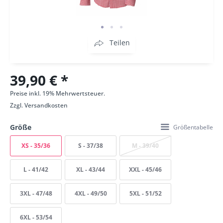
Teilen
39,90 € *
Preise inkl. 19% Mehrwertsteuer.
Zzgl.
Versandkosten
Größe
Größentabelle
XS - 35/36
S - 37/38
M - 39/40
L - 41/42
XL - 43/44
XXL - 45/46
3XL - 47/48
4XL - 49/50
5XL - 51/52
6XL - 53/54