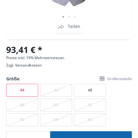
Teilen
93,41 € *
Preise inkl. 19% Mehrwertsteuer.
Zzgl.
Versandkosten
Größe
Größentabelle
44
46
48
50
52
54
56
58
60