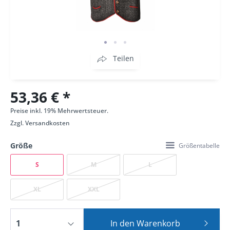
Teilen
53,36 € *
Preise inkl. 19% Mehrwertsteuer.
Zzgl.
Versandkosten
Größe
Größentabelle
S
M
L
XL
XXL
In den
Warenkorb