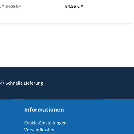
€ *
84,55 € *
62,
64,95 € *
Schnelle Lieferung
Informationen
Cookie-Einstellungen
Versandkosten