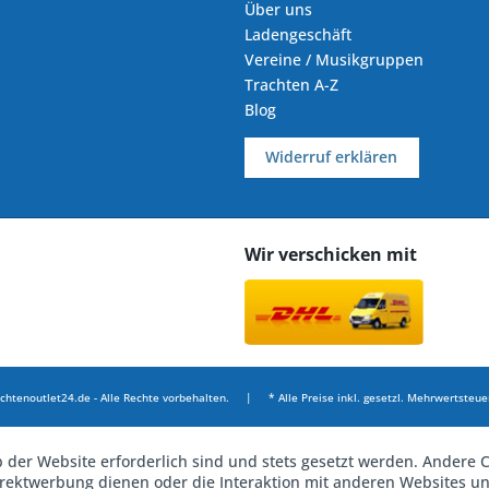
Über uns
Ladengeschäft
Vereine / Musikgruppen
Trachten A-Z
Blog
Widerruf erklären
Wir verschicken mit
chtenoutlet24.de - Alle Rechte vorbehalten. | * Alle Preise inkl. gesetzl. Mehrwertsteuer
b der Website erforderlich sind und stets gesetzt werden. Andere C
irektwerbung dienen oder die Interaktion mit anderen Websites u