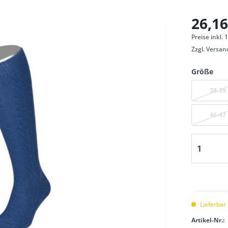
26,16
Preise inkl.
Zzgl.
Versan
Größe
38-39
46-47
Lieferbar
Artikel-Nr.: