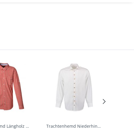
Trachtenhemd Längholz Rot Karo Langarm Krüger
Trachtenhemd Niederhinkofen weiß Biesen Langarm...