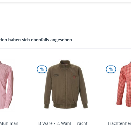
den haben sich ebenfalls angesehen
Trachtenhemd Mühlmann mittelrot rot Slim Fit...
B-Ware / 2. Wahl - Trachtenjacke oliv Andreas...