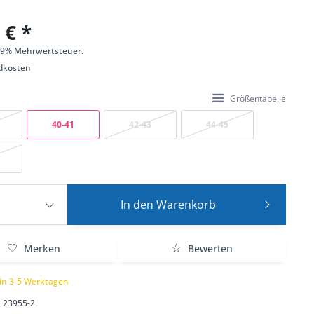
 € *
 19% Mehrwertsteuer.
dkosten
Größentabelle
40-41
42-43
44-45
In den
Warenkorb
Merken
Bewerten
 in 3-5 Werktagen
23955-2