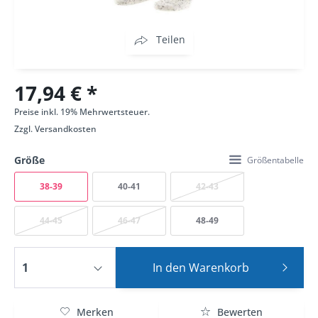
Teilen
17,94 € *
Preise inkl. 19% Mehrwertsteuer.
Zzgl.
Versandkosten
Größe
Größentabelle
38-39
40-41
42-43
44-45
46-47
48-49
In den
Warenkorb
Merken
Bewerten