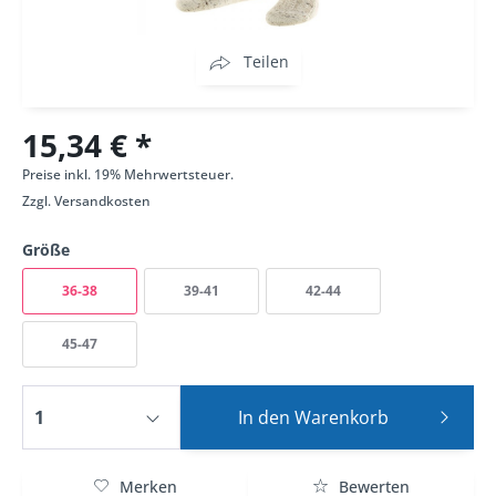
Teilen
15,34 € *
Preise inkl. 19% Mehrwertsteuer.
Zzgl.
Versandkosten
Größe
36-38
39-41
42-44
45-47
In den
Warenkorb
Merken
Bewerten