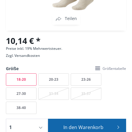
Teilen
10,14 € *
Preise inkl. 19% Mehrwertsteuer.
Zzgl.
Versandkosten
Größe
Größentabelle
18-20
20-23
23-26
27-30
31-34
35-37
38-40
In den
Warenkorb