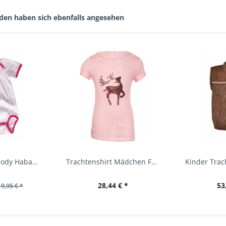
den haben sich ebenfalls angesehen
Baby Trachtenbody Habach weiß/pink Isar Trachten
Trachtenshirt Mädchen Feli Kids rosa orchidee...
28,44 € *
53
19,95 € *