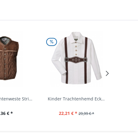
Kinder Trachtenweste Strickweste Schirmitz...
Kinder Trachtenhemd Eckersdorf weiß lang...
,36 € *
22,21 € *
29,99 € *