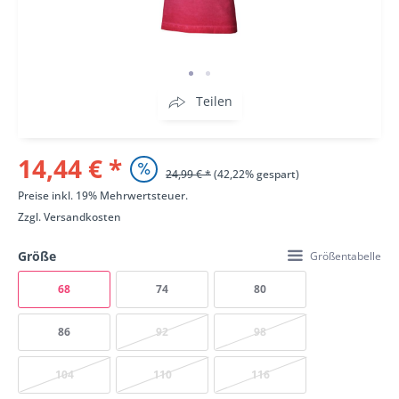
Teilen
14,44 € *
24,99 € *
(42,22% gespart)
Preise inkl. 19% Mehrwertsteuer.
Zzgl.
Versandkosten
Größe
Größentabelle
68
74
80
86
92
98
104
110
116