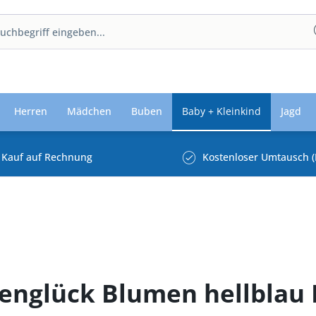
Herren
Mädchen
Buben
Baby + Kleinkind
Jagd
Kauf auf Rechnung
Kostenloser Umtausch (
englück Blumen hellblau 