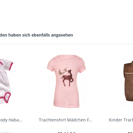
den haben sich ebenfalls angesehen
Baby Trachtenbody Habach weiß/pink Isar Trachten
Trachtenshirt Mädchen Feli Kids rosa orchidee...