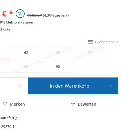
 € *
19,95 € *
(4,36% gespart)
 19% Mehrwertsteuer.
dkosten
Größentabelle
62
68
74
86
92
In den
Warenkorb
Merken
Bewerten
sandfertig!
29270-1