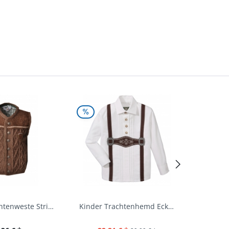
Kinder Trachtenweste Strickweste Schirmitz...
Kinder Trachtenhemd Eckersdorf weiß lang...