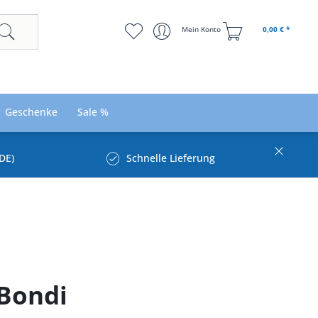
Mein Konto
0,00 € *
Geschenke
Sale %
DE)
Schnelle Lieferung
Bondi