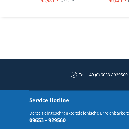
15,98 € *
10,64 € *
32,95 € *
Tel. +49 (0) 9653 / 929560
Service Hotline
Derzeit eingeschränkte telefonische Erreichbarkeit:
09653 - 929560