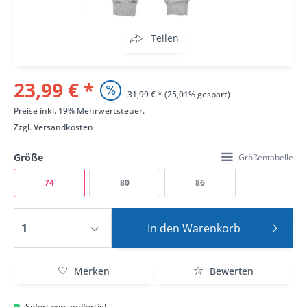
Teilen
23,99 € *
31,99 € *
(25,01% gespart)
Preise inkl. 19% Mehrwertsteuer.
Zzgl.
Versandkosten
Größe
Größentabelle
74
80
86
In den
Warenkorb
Merken
Bewerten
Sofort versandfertig!