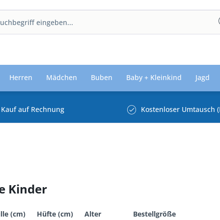
Herren
Mädchen
Buben
Baby + Kleinkind
Jagd
Kauf auf Rechnung
Kostenloser Umtausch (
e Kinder
ille (cm)
Hüfte (cm)
Alter
Bestellgröße