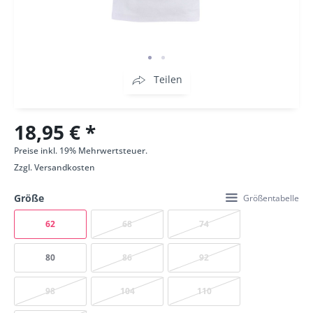
Teilen
18,95 € *
Preise inkl. 19% Mehrwertsteuer.
Zzgl.
Versandkosten
Größe
Größentabelle
62
68
74
80
86
92
98
104
110