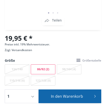
Teilen
19,95 € *
Preise inkl. 19% Mehrwertsteuer.
Zzgl.
Versandkosten
Größe
Größentabelle
134/140
86/92 (2)
98/104 (4)
110/116 (6)
122/128 (8)
In den
Warenkorb