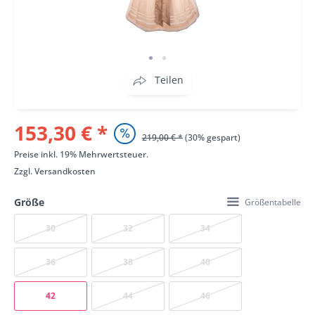
Teilen
153,30 € *
219,00 € *
(30% gespart)
Preise inkl. 19% Mehrwertsteuer.
Zzgl.
Versandkosten
Größe
Größentabelle
30
32
34
36
38
40
42
44
46