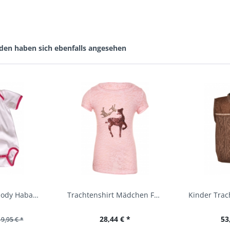
den haben sich ebenfalls angesehen
Baby Trachtenbody Habach weiß/pink Isar Trachten
Trachtenshirt Mädchen Feli Kids rosa orchidee...
28,44 € *
53
19,95 € *