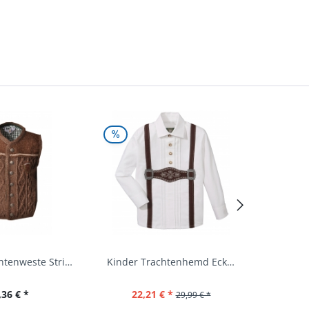
Kinder Trachtenweste Strickweste Schirmitz...
Kinder Trachtenhemd Eckersdorf weiß lang...
,36 € *
22,21 € *
29,99 € *