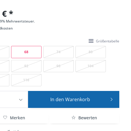
 € *
 19% Mehrwertsteuer.
dkosten
Größentabelle
68
74
80
92
98
104
116
In den
Warenkorb
Merken
Bewerten