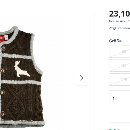
23,10
Preise inkl.
Zzgl.
Versan
Größe
62
86
110