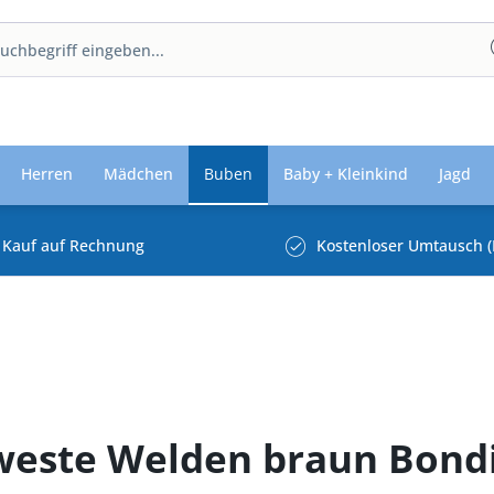
Herren
Mädchen
Buben
Baby + Kleinkind
Jagd
Kauf auf Rechnung
Kostenloser Umtausch (
kweste Welden braun Bond