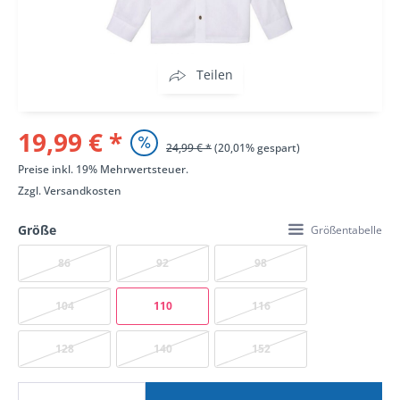
Teilen
19,99 € *
24,99 € *
(20,01% gespart)
Preise inkl. 19% Mehrwertsteuer.
Zzgl.
Versandkosten
Größe
Größentabelle
86
92
98
104
110
116
128
140
152