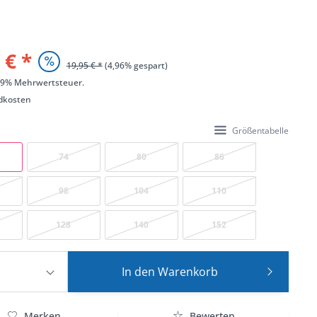
 € *
19,95 € *
(4,96% gespart)
 19% Mehrwertsteuer.
dkosten
Größentabelle
74
80
86
98
104
110
128
140
152
In den
Warenkorb
Merken
Bewerten