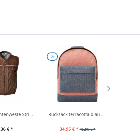
Kinder Trachtenweste Strickweste Schirmitz...
Rucksack terracotta blau navy Mi-Pac...
,36 € *
34,95 € *
22,
45,99 € *