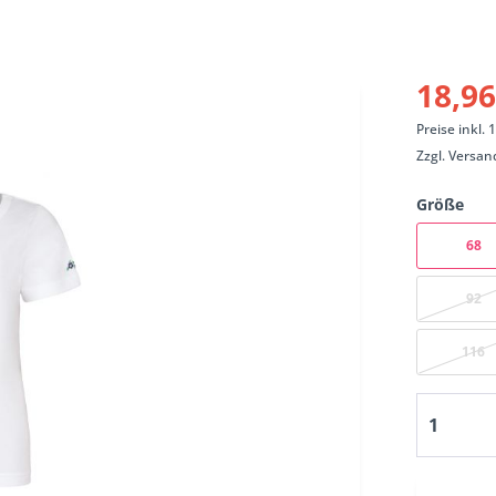
18,96
Preise inkl.
Zzgl.
Versan
Größe
68
92
116