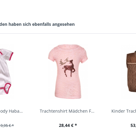
den haben sich ebenfalls angesehen
Baby Trachtenbody Habach weiß/pink Isar Trachten
Trachtenshirt Mädchen Feli Kids rosa orchidee...
28,44 € *
53
19,95 € *