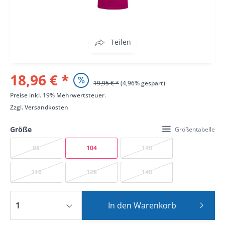
Teilen
18,96 € *
19,95 € *
(4,96% gespart)
Preise inkl. 19% Mehrwertsteuer.
Zzgl.
Versandkosten
Größe
Größentabelle
98
104
110
116
128
140
In den
Warenkorb