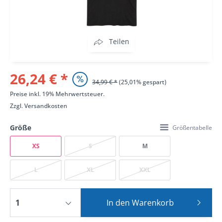
Teilen
26,24 € *
34,99 € *
(25,01% gespart)
Preise inkl. 19% Mehrwertsteuer.
Zzgl.
Versandkosten
Größe
Größentabelle
XS
S
M
L
XL
XXL
In den
Warenkorb